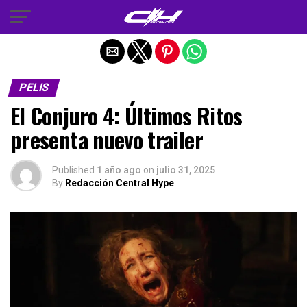
Salir de la versión móvil
PELIS
El Conjuro 4: Últimos Ritos
presenta nuevo trailer
Published
1 año ago
on
julio 31, 2025
By
Redacción Central Hype