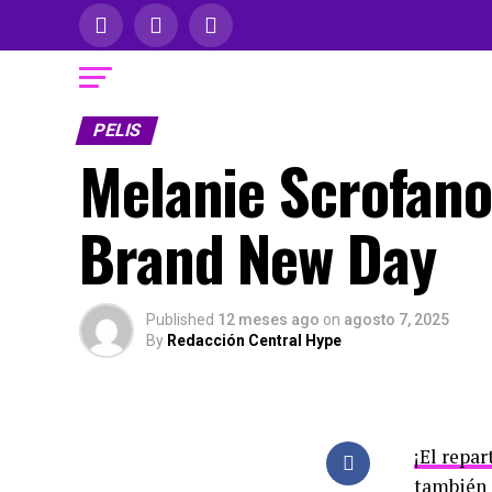
PELIS
Melanie Scrofano
Brand New Day
Published
12 meses ago
on
agosto 7, 2025
By
Redacción Central Hype
¡El repa
también