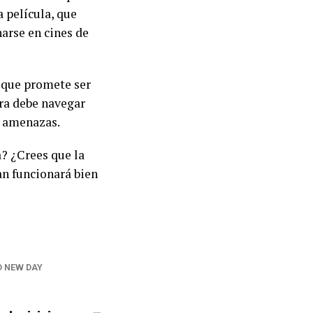
 película, que
arse en cines de
 que promete ser
ora debe navegar
s amenazas.
a? ¿Crees que la
n funcionará bien
D NEW DAY