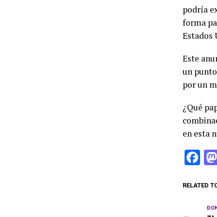
podría e
forma pa
Estados 
Este anu
un punto
por un m
¿Qué pap
combinac
en esta 
Fa
RELATED T
DON