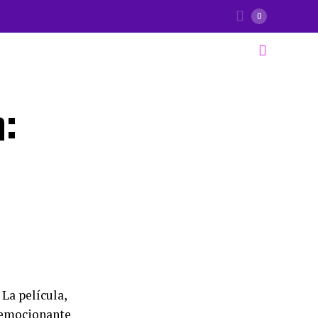
0
:
La película,
 emocionante