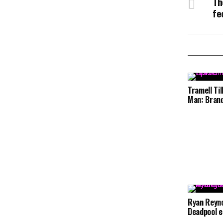
Th
fe
Tramell Ti
Man: Bran
Ryan Reyn
Deadpool 