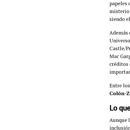
papeles 
misterio
siendo e
Además d
Universo
Castle/P
Mac Garg
créditos
importan
Entre lo
Colón-Z
Lo que
Aunque l
inclusió