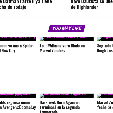
e Batman Parte II ya tiene
Dave Bautista se une 
cha de rodaje
de Highlander
YOU MAY LIKE
llman se une a Spider-
Todd Williams será Blade en
Segunda 
d New Day
Marvel Zombies
Knight es
olds regresa como
Daredevil: Born Again no
Marvel Zo
en Avengers:Doomsday
terminará en la segunda
fecha de 
temporada