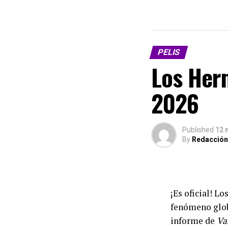
PELIS
Los Herm
2026
Published
12 
By
Redacción
¡Es oficial! L
fenómeno glob
informe de
Va