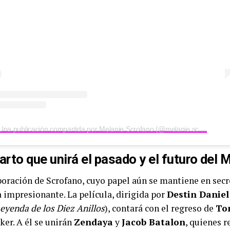
Una publicación compartida por Melanie Scrofano (@melanie.scrofano.officiel)
arto que unirá el pasado y el futuro del
poración de Scrofano, cuyo papel aún se mantiene en secr
a impresionante. La película, dirigida por
Destin Daniel
Leyenda de los Diez Anillos
), contará con el regreso de
To
ker. A él se unirán
Zendaya
y
Jacob Batalon
, quienes 