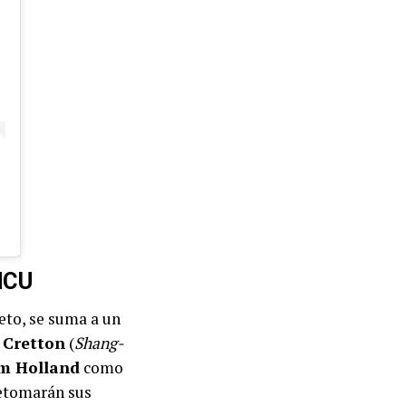
 MCU
eto, se suma a un
 Cretton
(
Shang-
m Holland
como
retomarán sus