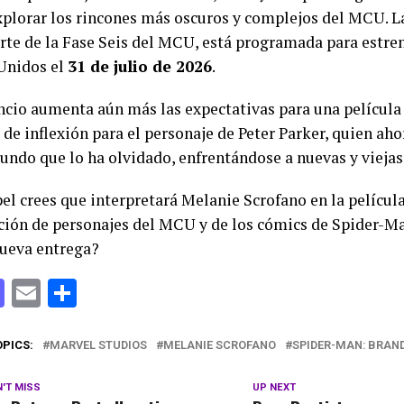
xplorar los rincones más oscuros y complejos del MCU. La
rte de la Fase Seis del MCU, está programada para estren
Unidos el
31 de julio de 2026
.
ncio aumenta aún más las expectativas para una película
 de inflexión para el personaje de Peter Parker, quien ah
undo que lo ha olvidado, enfrentándose a nuevas y vieja
el crees que interpretará Melanie Scrofano en la películ
ión de personajes del MCU y de los cómics de Spider-Ma
nueva entrega?
cebook
Mastodon
Email
Compartir
OPICS:
MARVEL STUDIOS
MELANIE SCROFANO
SPIDER-MAN: BRAN
'T MISS
UP NEXT