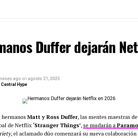
anos Duffer dejarán Netf
meses ago
on
agosto 21, 2025
 Central Hype
os hermanos
Matt y Ross Duffer
, las mentes maestras de
al de Netflix
‘Stranger Things’
,
se mudarán a
Paramo
riety
, el aclamado dúo comenzará su nueva colaboración