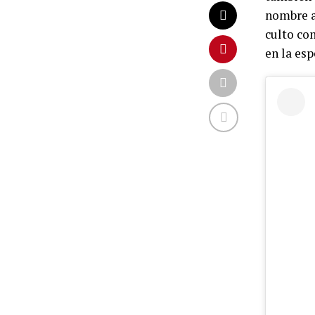
nombre a
culto c
en la esp