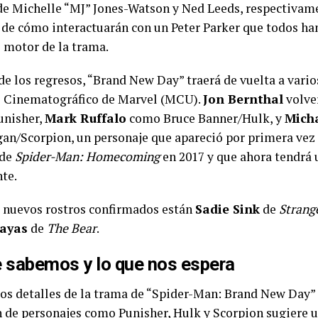
de Michelle “MJ” Jones-Watson y Ned Leeds, respectivam
 de cómo interactuarán con un Peter Parker que todos ha
l motor de la trama.
e los regresos, “Brand New Day” traerá de vuelta a vario
 Cinematográfico de Marvel (MCU).
Jon Bernthal
volve
unisher,
Mark Ruffalo
como Bruce Banner/Hulk, y
Mich
an/Scorpion, un personaje que apareció por primera vez 
 de
Spider-Man: Homecoming
en 2017 y que ahora tendrá
te.
s nuevos rostros confirmados están
Sadie Sink
de
Strang
ayas
de
The Bear
.
 sabemos y lo que nos espera
os detalles de la trama de “Spider-Man: Brand New Day” 
n de personajes como Punisher, Hulk y Scorpion sugiere u