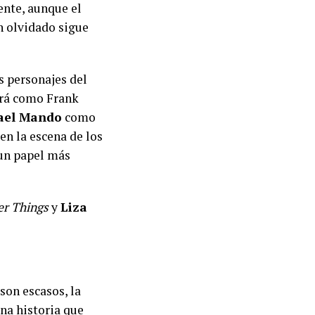
ente, aunque el
n olvidado sigue
s personajes del
rá como Frank
ael Mando
como
en la escena de los
 un papel más
er Things
y
Liza
son escasos, la
na historia que