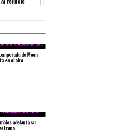
al reinicio
temporada de Moon
ta en el aire
mbies adelanta su
estreno