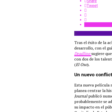
Share
Tweet
Tras el éxito de la 
desarrollo, con el gu
Deadline
sugiere que
con dos de los talen
(
El Oso
).
Un nuevo conflic
Esta nueva película n
planea centrar la his
Journal
publicó numer
probablemente se ade
su impacto en el públ