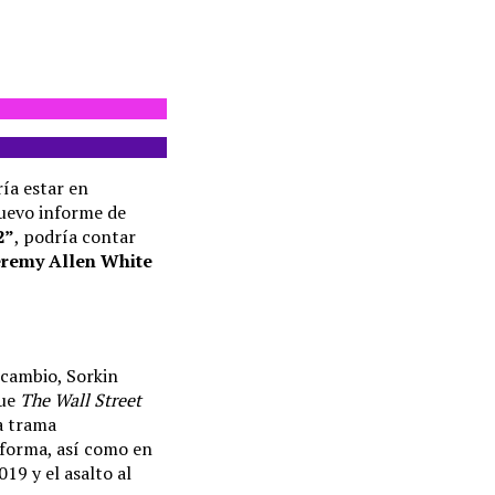
ía estar en
nuevo informe de
2”
, podría contar
eremy Allen White
n cambio, Sorkin
que
The Wall Street
a trama
aforma, así como en
19 y el asalto al