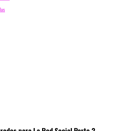
das
rados para La Red Social Parte 2