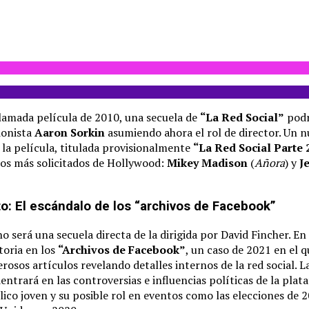
aclamada película de 2010, una secuela de
“La Red Social”
podr
ionista
Aaron Sorkin
asumiendo ahora el rol de director. Un 
 la película, titulada provisionalmente
“La Red Social Parte 
tos más solicitados de Hollywood:
Mikey Madison
(
Añora
) y
J
to: El escándalo de los “archivos de Facebook”
o será una secuela directa de la dirigida por David Fincher. E
toria en los
“Archivos de Facebook”
, un caso de 2021 en el 
osos artículos revelando detalles internos de la red social. L
ntrará en las controversias e influencias políticas de la plat
ico joven y su posible rol en eventos como las elecciones de 20