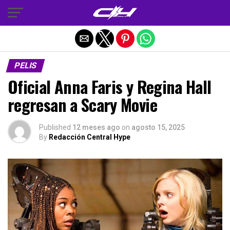
Salir de la versión móvil
PELIS
Oficial Anna Faris y Regina Hall
regresan a Scary Movie
Published
12 meses ago
on
agosto 15, 2025
By
Redacción Central Hype