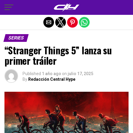
Salir de la versión móvil
SERIES
“Stranger Things 5” lanza su
primer tráiler
Published
1 año ago
on
julio 17, 2025
By
Redacción Central Hype