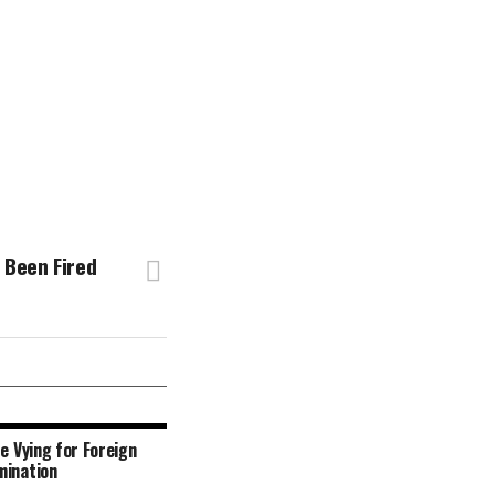
 Been Fired
re Vying for Foreign
mination