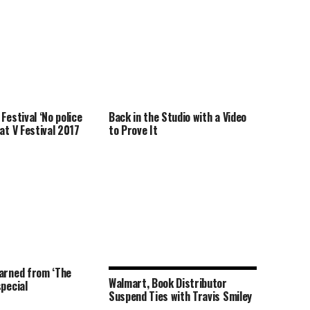
Festival ‘No police
Back in the Studio with a Video
at V Festival 2017
to Prove It
arned from ‘The
Walmart, Book Distributor
special
Suspend Ties with Travis Smiley