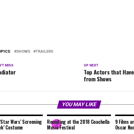
OPICS:
SHOWS
TRAILERS
'T MISS
UP NEXT
adiator
Top Actors that Have
from Shows
YOU MAY LIKE
‘Star Wars’ Screening
Reuniting at the 2018 Coachella
9 Films a
rek’ Costume
Music Festival
Oscar No