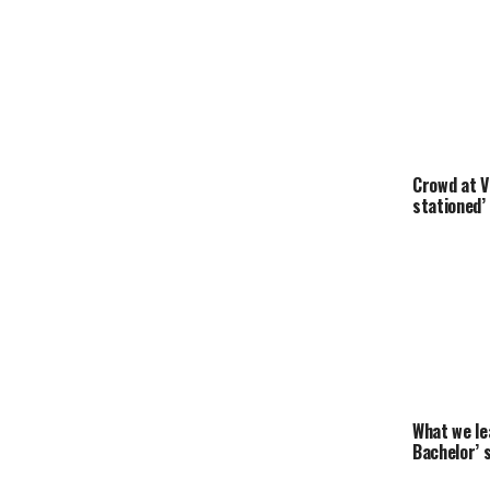
Crowd at V 
stationed’ 
What we le
Bachelor’ 