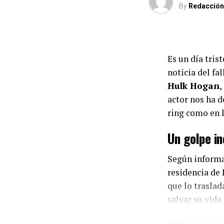
By
Redacción
Es un día tris
noticia del fa
Hulk Hogan
,
actor nos ha d
ring como en l
Un golpe in
Según inform
residencia de
que lo trasla
salvar su vida.
Esta trágica 