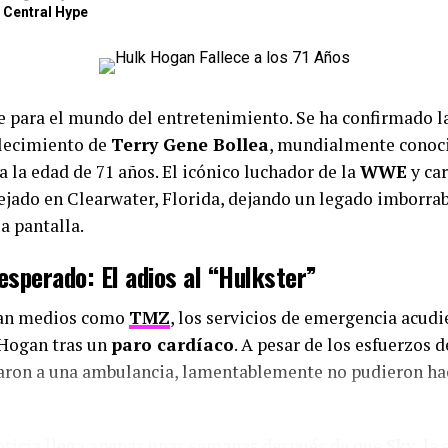
 Central Hype
te para el mundo del entretenimiento. Se ha confirmado 
llecimiento de
Terry Gene Bollea
, mundialmente conoc
 a la edad de 71 años. El icónico luchador de la
WWE
y ca
ejado en Clearwater, Florida, dejando un legado imborrab
a pantalla.
esperado: El adios al “Hulkster”
an medios como
TMZ
, los servicios de emergencia acudi
 Hogan tras un
paro cardíaco
. A pesar de los esfuerzos 
daron a una ambulancia, lamentablemente no pudieron ha
noticia llega apenas unas semanas después de que
Sky
, la