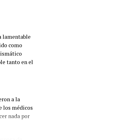
la lamentable
ido como
rismático
le tanto en el
eron a la
de los médicos
cer nada por
 esposa de