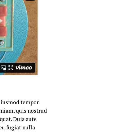
o eiusmod tempor
eniam, quis nostrud
quat. Duis aute
eu fugiat nulla