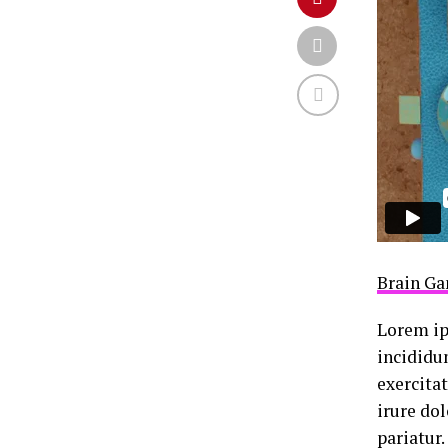
Brain Ga
Lorem ip
incididu
exercita
irure dol
pariatur.