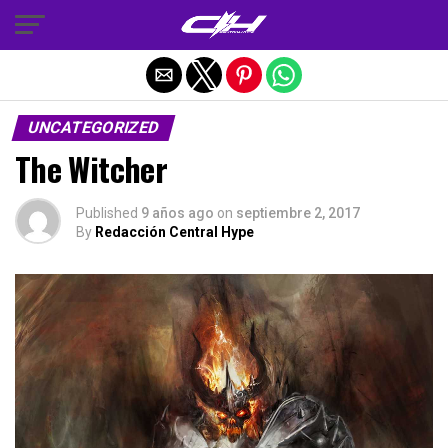
Salir de la versión móvil
UNCATEGORIZED
The Witcher
Published
9 años ago
on
septiembre 2, 2017
By
Redacción Central Hype