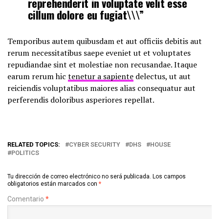
reprehenderit in voluptate velit esse
cillum dolore eu fugiat\\\”
Temporibus autem quibusdam et aut officiis debitis aut
rerum necessitatibus saepe eveniet ut et voluptates
repudiandae sint et molestiae non recusandae. Itaque
earum rerum hic
tenetur a sapiente
delectus, ut aut
reiciendis voluptatibus maiores alias consequatur aut
perferendis doloribus asperiores repellat.
RELATED TOPICS:
CYBER SECURITY
DHS
HOUSE
POLITICS
Tu dirección de correo electrónico no será publicada.
Los campos
obligatorios están marcados con
*
Comentario
*