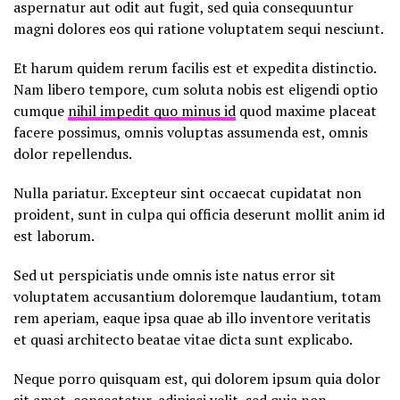
aspernatur aut odit aut fugit, sed quia consequuntur
magni dolores eos qui ratione voluptatem sequi nesciunt.
Et harum quidem rerum facilis est et expedita distinctio.
Nam libero tempore, cum soluta nobis est eligendi optio
cumque
nihil impedit quo minus id
quod maxime placeat
facere possimus, omnis voluptas assumenda est, omnis
dolor repellendus.
Nulla pariatur. Excepteur sint occaecat cupidatat non
proident, sunt in culpa qui officia deserunt mollit anim id
est laborum.
Sed ut perspiciatis unde omnis iste natus error sit
voluptatem accusantium doloremque laudantium, totam
rem aperiam, eaque ipsa quae ab illo inventore veritatis
et quasi architecto beatae vitae dicta sunt explicabo.
Neque porro quisquam est, qui dolorem ipsum quia dolor
sit amet, consectetur, adipisci velit, sed quia non