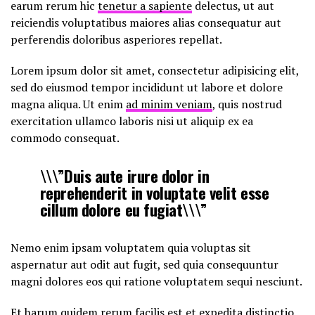
earum rerum hic
tenetur a sapiente
delectus, ut aut
reiciendis voluptatibus maiores alias consequatur aut
perferendis doloribus asperiores repellat.
Lorem ipsum dolor sit amet, consectetur adipisicing elit,
sed do eiusmod tempor incididunt ut labore et dolore
magna aliqua. Ut enim
ad minim veniam
, quis nostrud
exercitation ullamco laboris nisi ut aliquip ex ea
commodo consequat.
\\\”Duis aute irure dolor in
reprehenderit in voluptate velit esse
cillum dolore eu fugiat\\\”
Nemo enim ipsam voluptatem quia voluptas sit
aspernatur aut odit aut fugit, sed quia consequuntur
magni dolores eos qui ratione voluptatem sequi nesciunt.
Et harum quidem rerum facilis est et expedita distinctio.